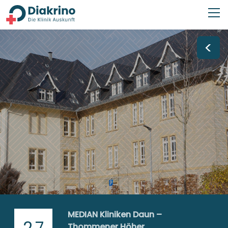
<
MEDIAN Kliniken Daun –
2,7
Thommener Höher