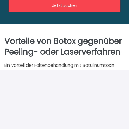
Jetzt suchen
Vorteile von Botox gegenüber
Peeling- oder Laserverfahren
Ein Vorteil der Faltenbehandlung mit Botulinumtoxin
gegenüber Peeling- und Laserverfahren liegt in der
Unabhängigkeit vom Hauttyp. Auch kann es bei
dunkleren Hauttypen sowohl bei Peeling- als auch bei
Laseranwendungen zu Pigmentierungsstörungen
kommen, während diese bei der Unterspritzung mit
Botulinumtoxin A nicht vorkommen.