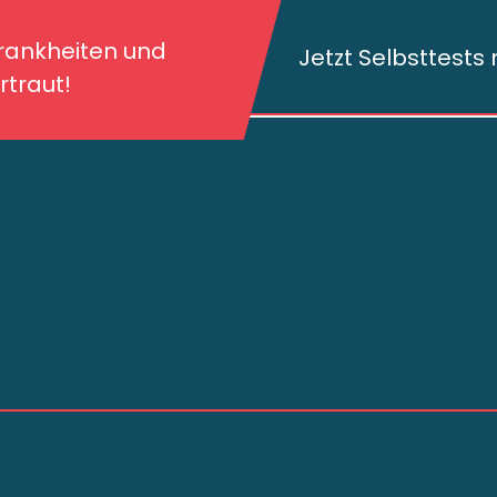
kheiten und deren
traut!
Krankheiten und
Jetzt Selbsttest
traut!