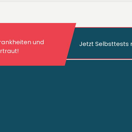
kheiten und deren
traut!
Krankheiten und
Jetzt Selbsttest
traut!