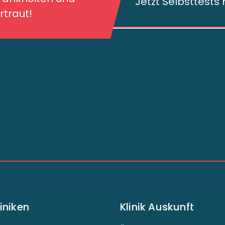
Jetzt Selbsttest
traut!
liniken
Klinik Auskunft