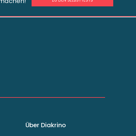
s machen!
ZU DEN SELBSTTESTS
Über Diakrino