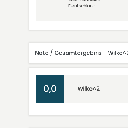
Deutschland
Note / Gesamtergebnis - Wilke^
0,0
Wilke^2