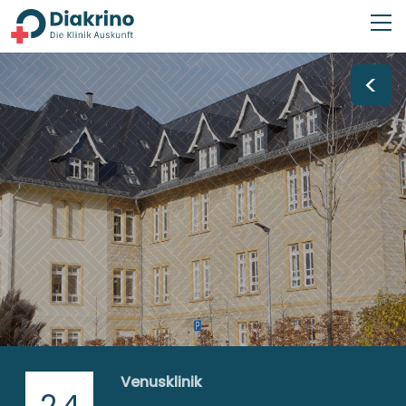
<
Venusklinik
2,4