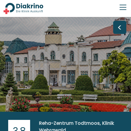
<
Reha-Zentrum Todtmoos, Klinik
3,8
Wehrawald