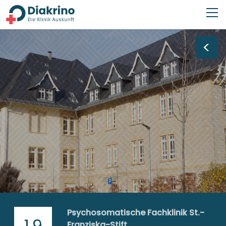
<
Psychosomatische Fachklinik St.-
1,9
Franziska-Stift