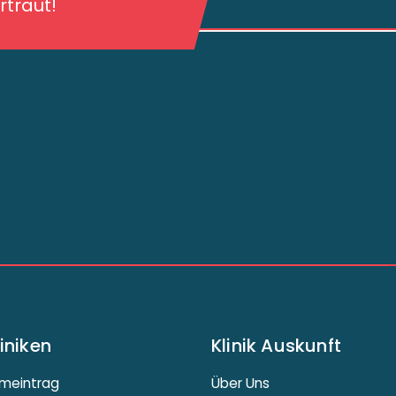
traut!
liniken
Klinik Auskunft
meintrag
Über Uns