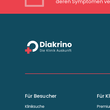
deren Symptomen ver
Für Besucher
Für K
Kliniksuche
Premiu