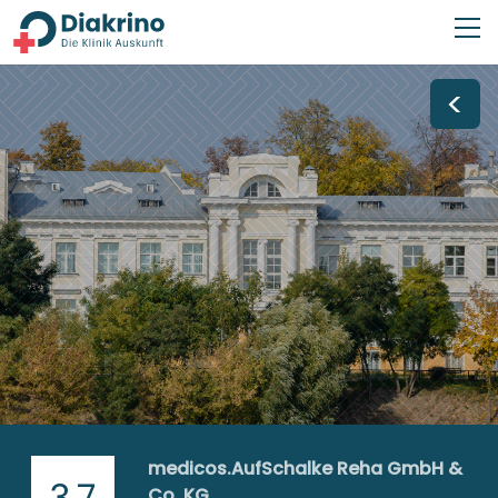
<
medicos.AufSchalke Reha GmbH &
3,7
Co. KG