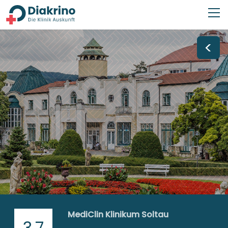
<
MediClin Klinikum Soltau
3,7