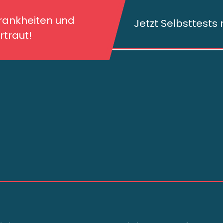
kheiten und deren
traut!
Krankheiten und
Jetzt Selbsttest
traut!