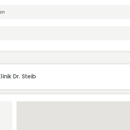
en
nik Dr. Steib