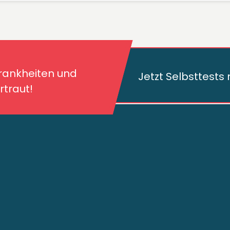
kheiten und deren
traut!
Krankheiten und
Jetzt Selbsttest
traut!