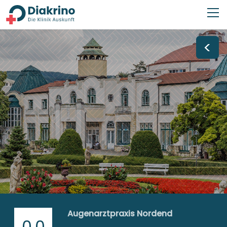
<
Augenarztpraxis Nordend
0,0