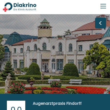
<
Augenarztpraxis Findorff
0,0