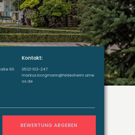
Kontakt:
raße 60
05121 103-247
markus.borgmann@hildesheim.ame
os.de
BEWERTUNG ABGEBEN