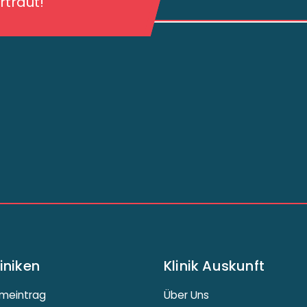
traut!
liniken
Klinik Auskunft
meintrag
Über Uns