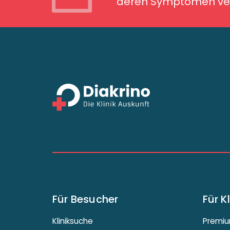
deren Symptomen ver
Für Besucher
Für K
Kliniksuche
Premiu