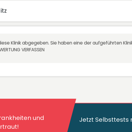
itz
iese Klinik abgegeben. Sie haben eine der aufgeführten Kli
EWERTUNG VERFASSEN
kheiten und deren
traut!
Krankheiten und
Jetzt Selbsttest
traut!