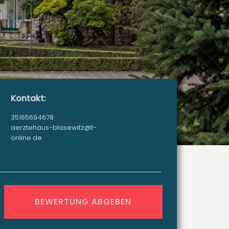
Kontakt:
35165694678
aerztehaus-blasewitz@t-
online.de
BEWERTUNG ABGEBEN