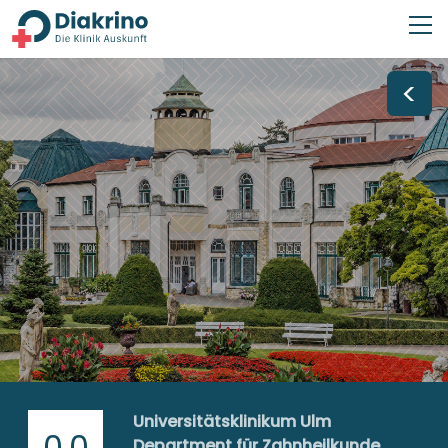
<
Universitätsklinikum Ulm
0,0
Department für Zahnheilkunde