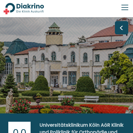
<
Universitätsklinikum Köln AöR Klinik
0,0
und Poliklinik für Orthopädie und