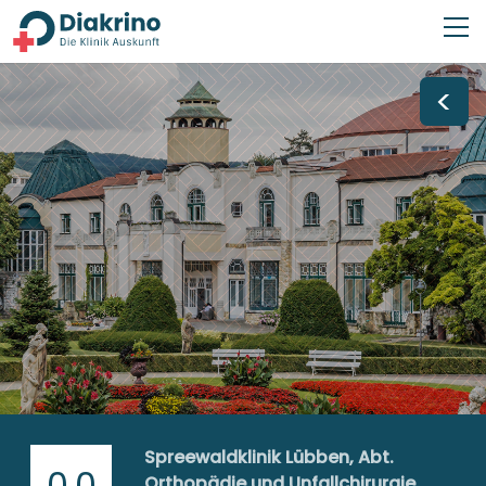
<
Spreewaldklinik Lübben, Abt.
0,0
Orthopädie und Unfallchirurgie