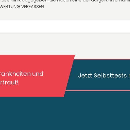
EWERTUNG VERFASSEN
kheiten und deren
traut!
Krankheiten und
Jetzt Selbsttest
traut!