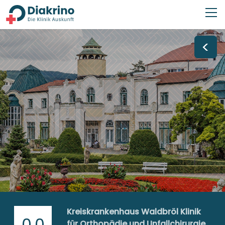
<
Kreiskrankenhaus Waldbröl Klinik
0,0
für Orthopädie und Unfallchirurgie