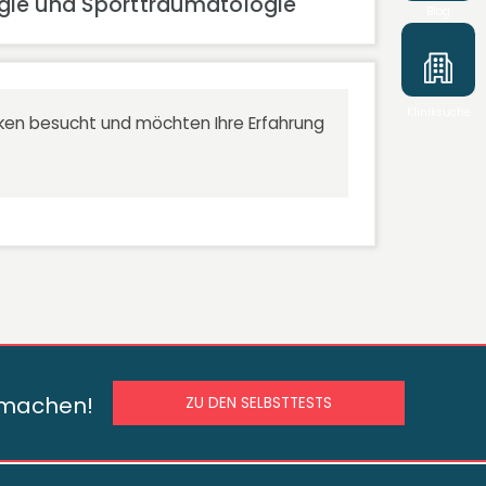
urgie und Sporttraumatologie
Blog
Kliniksuche
niken besucht und möchten Ihre Erfahrung
s machen!
ZU DEN SELBSTTESTS