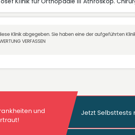
sef Klinik für Orthopädie III Athroskop. Chir
iese Klinik abgegeben. Sie haben eine der aufgeführten Kli
EWERTUNG VERFASSEN
kheiten und deren
traut!
Krankheiten und
Jetzt Selbsttest
traut!