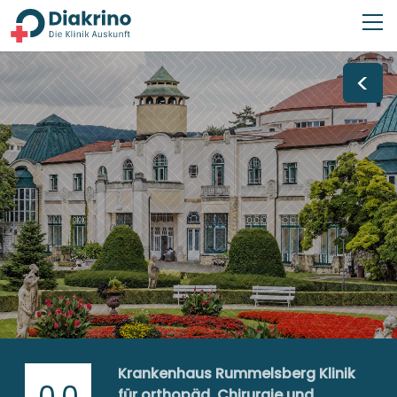
<
Krankenhaus Rummelsberg Klinik
0,0
für orthopäd. Chirurgie und