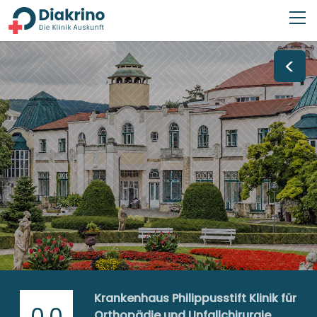
<
Krankenhaus Philippusstift Klinik für
0,0
Orthopädie und Unfallchirurgie