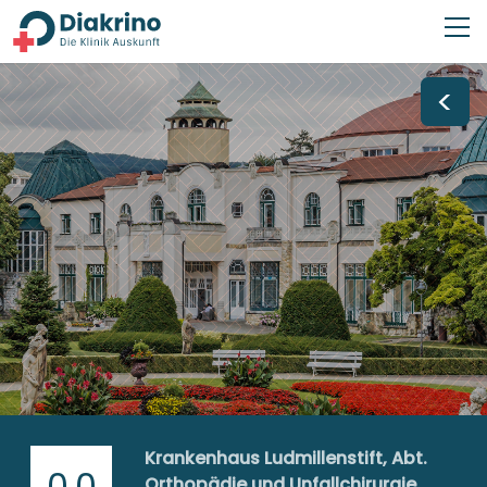
<
Krankenhaus Ludmillenstift, Abt.
0,0
Orthopädie und Unfallchirurgie