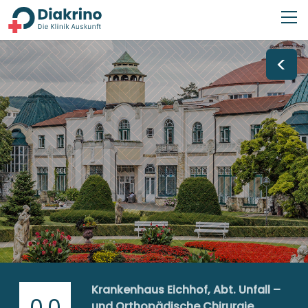
<
Krankenhaus Eichhof, Abt. Unfall –
0,0
und Orthopädische Chirurgie