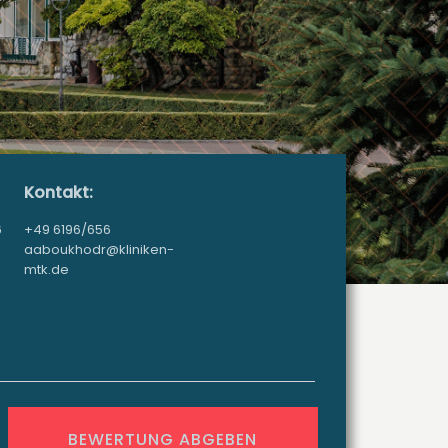
Kontakt:
6
+49 6196/656
aaboukhodr@kliniken-
mtk.de
BEWERTUNG ABGEBEN