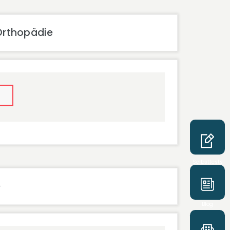
Orthopädie
Selbsttests
e
Blog