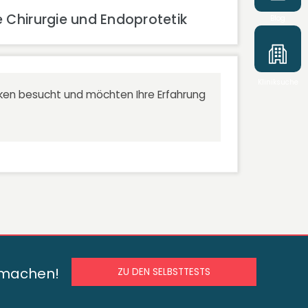
e Chirurgie und Endoprotetik
Blog
Kliniksuche
niken besucht und möchten Ihre Erfahrung
s machen!
ZU DEN SELBSTTESTS