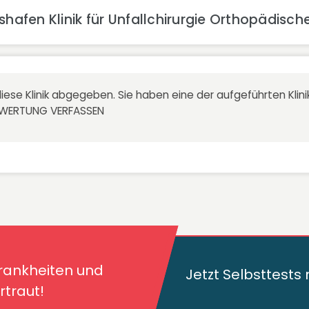
shafen Klinik für Unfallchirurgie Orthopädisch
iese Klinik abgegeben. Sie haben eine der aufgeführten Kli
EWERTUNG VERFASSEN
kheiten und deren
traut!
Krankheiten und
Jetzt Selbsttest
traut!