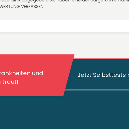
EWERTUNG VERFASSEN
kheiten und deren
traut!
Krankheiten und
Jetzt Selbsttest
traut!