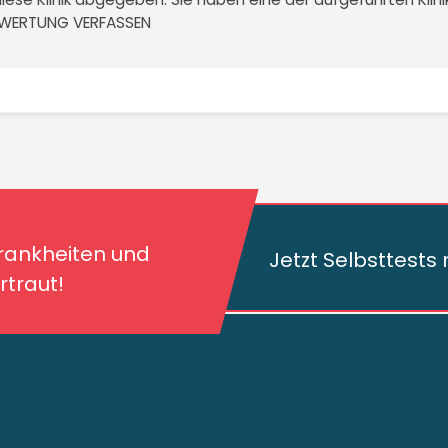
EWERTUNG VERFASSEN
kheiten und deren
traut!
Krankheiten und
Jetzt Selbsttest
traut!