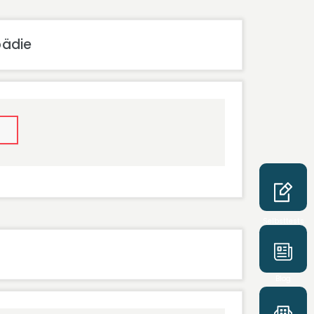
pädie
Selbsttests
Blog