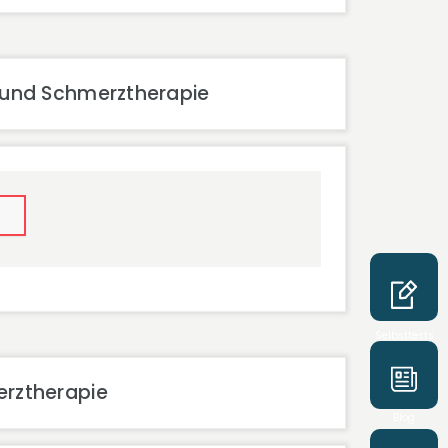
e und Schmerztherapie
Selbsttests
erztherapie
Blog