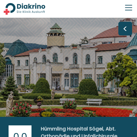
<
Hümmling Hospital Sögel, Abt.
0,0
Orthopädie und Unfallchirurgie