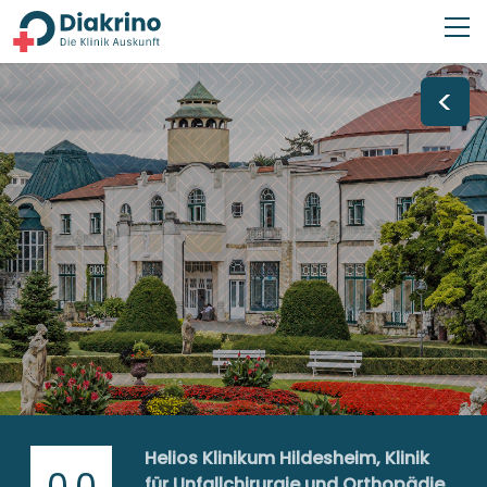
<
Helios Klinikum Hildesheim, Klinik
0,0
für Unfallchirurgie und Orthopädie