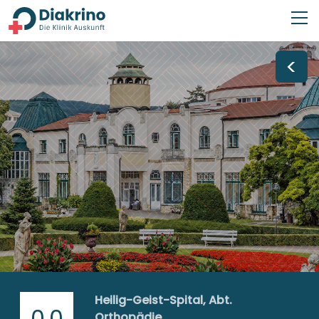
<
Heilig-Geist-Spital, Abt.
0,0
Orthopädie