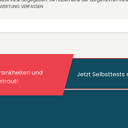
EWERTUNG VERFASSEN
kheiten und deren
traut!
Krankheiten und
Jetzt Selbsttest
traut!