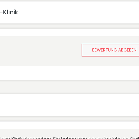
Klinik
BEWERTUNG ABGEBEN
iese Klinik abgegeben. Sie haben eine der aufgeführten Kli