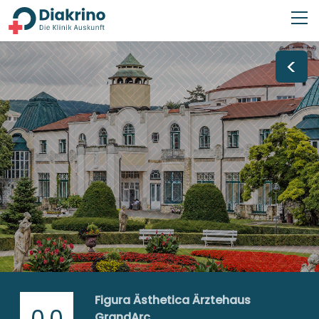
<
Figura Ästhetica Ärztehaus
0,0
GrandArc