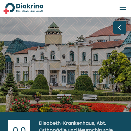
<
Elisabeth-Krankenhaus, Abt.
0,0
Orthopädie und Neurochirurgie