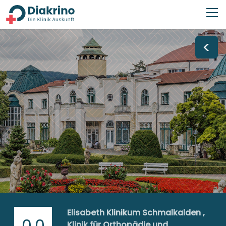
<
Elisabeth Klinikum Schmalkalden ,
0,0
Klinik für Orthopädie und