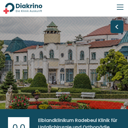
<
Elblandklinikum Radebeul Klinik für
0,0
Unfallchirurgie und Orthopädie