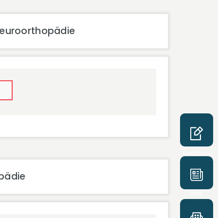
Neuroorthopädie
Selbsttests
opädie
Blog