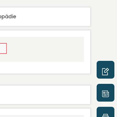
opädie
Selbsttests
Blog