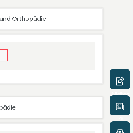
 und Orthopädie
Selbsttests
opädie
Blog