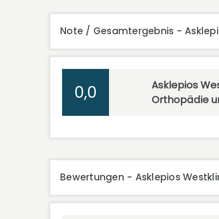
Note / Gesamtergebnis - Asklepio
Asklepios West
0,0
Orthopädie un
Bewertungen - Asklepios Westklin