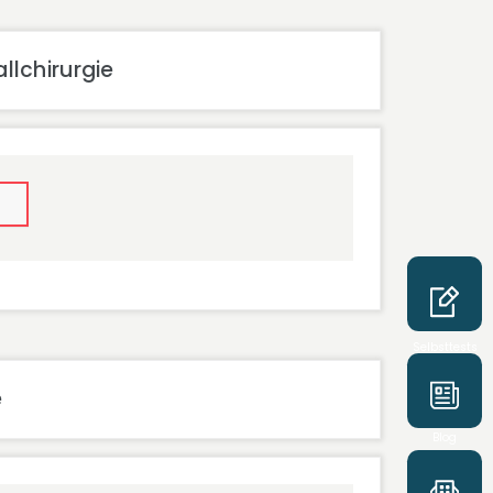
llchirurgie
Selbsttests
e
Blog