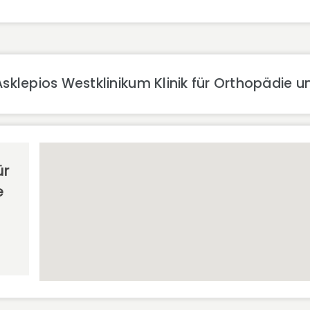
klepios Westklinikum Klinik für Orthopädie un
ür
e