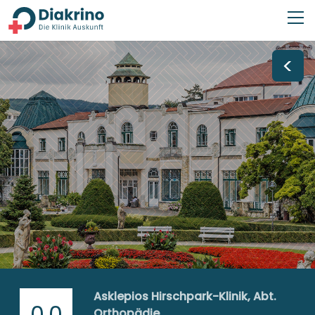
<
Asklepios Hirschpark-Klinik, Abt.
0,0
Orthopädie