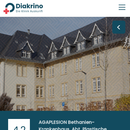
<
AGAPLESION Bethanien-
4,2
Krankenhaus, Abt. Plastische