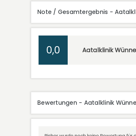
Note / Gesamtergebnis - Aatalk
0,0
Aatalklinik Wünn
Bewertungen - Aatalklinik Wünn
Bisher wurde noch keine Bewertung für d