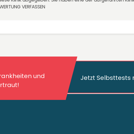
EWERTUNG VERFASSEN
kheiten und deren
traut!
Krankheiten und
Jetzt Selbsttest
traut!