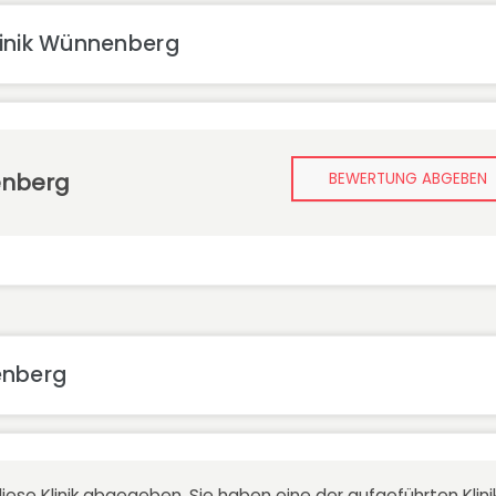
linik Wünnenberg
enberg
BEWERTUNG ABGEBEN
enberg
iese Klinik abgegeben. Sie haben eine der aufgeführten Kli